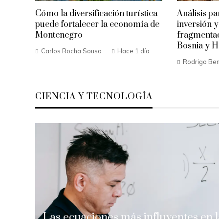
Cómo la diversificación turística
Análisis pa
puede fortalecer la economía de
inversión y
Montenegro
fragmenta
Bosnia y H
Carlos Rocha Sousa
Hace 1 día
Rodrigo Ben
CIENCIA Y TECNOLOGÍA
Las ecuaciones más influyentes en l