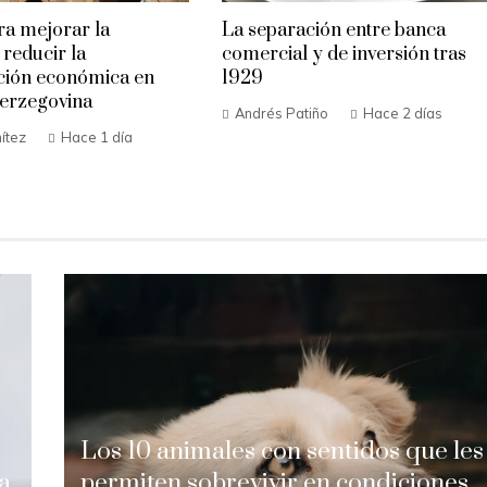
ra mejorar la
La separación entre banca
 reducir la
comercial y de inversión tras
ción económica en
1929
erzegovina
Andrés Patiño
Hace 2 días
ítez
Hace 1 día
Los 10 animales con sentidos que les
a
permiten sobrevivir en condiciones