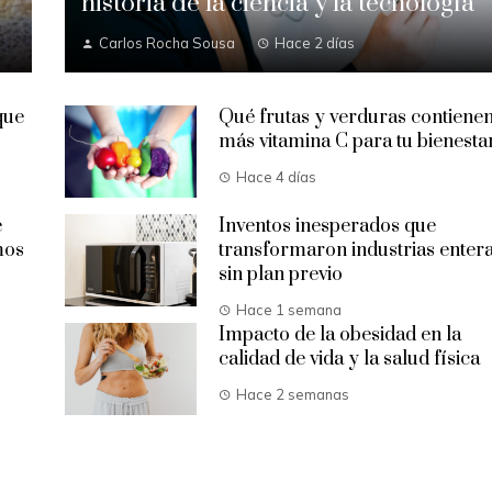
historia de la ciencia y la tecnología
Carlos Rocha Sousa
Hace 2 días
que
Qué frutas y verduras contiene
más vitamina C para tu bienesta
Hace 4 días
e
Inventos inesperados que
mos
transformaron industrias enter
sin plan previo
Hace 1 semana
Impacto de la obesidad en la
calidad de vida y la salud física
Hace 2 semanas