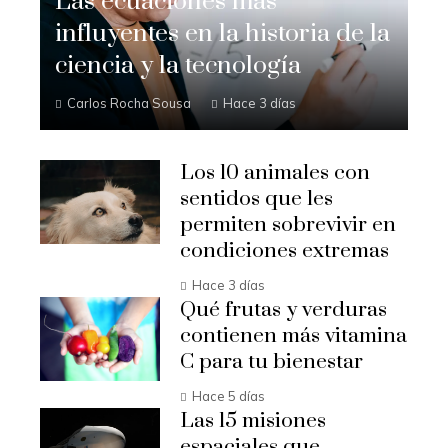
Las ecuaciones más
influyentes en la historia de la
ciencia y la tecnología
Carlos Rocha Sousa
Hace 3 días
Los 10 animales con
sentidos que les
permiten sobrevivir en
condiciones extremas
Hace 3 días
Qué frutas y verduras
contienen más vitamina
C para tu bienestar
Hace 5 días
Las 15 misiones
espaciales que