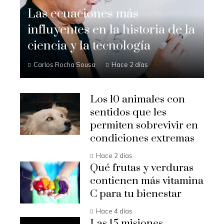
Las ecuaciones más
influyentes en la historia de la
ciencia y la tecnología
Carlos Rocha Sousa
Hace 2 días
Los 10 animales con
sentidos que les
permiten sobrevivir en
condiciones extremas
Hace 2 días
Qué frutas y verduras
contienen más vitamina
C para tu bienestar
Hace 4 días
Las 15 misiones