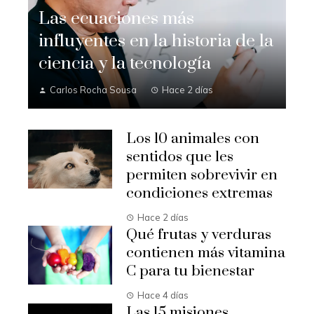
Las ecuaciones más
influyentes en la historia de la
ciencia y la tecnología
Carlos Rocha Sousa
Hace 2 días
Los 10 animales con
sentidos que les
permiten sobrevivir en
condiciones extremas
Hace 2 días
Qué frutas y verduras
contienen más vitamina
C para tu bienestar
Hace 4 días
Las 15 misiones