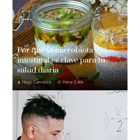
Por qué la microbiota
intestinal es clave para tu
salud diaria
Hugo Carrasco
Hace 1 día