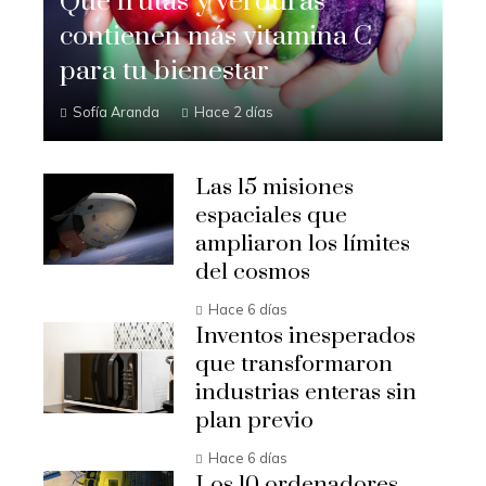
Qué frutas y verduras
contienen más vitamina C
para tu bienestar
Sofía Aranda
Hace 2 días
Las 15 misiones
espaciales que
ampliaron los límites
del cosmos
Hace 6 días
Inventos inesperados
que transformaron
industrias enteras sin
plan previo
Hace 6 días
Los 10 ordenadores